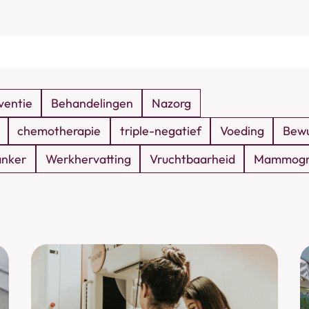
ventie
Behandelingen
Nazorg
chemotherapie
triple-negatief
Voeding
Bewu
anker
Werkhervatting
Vruchtbaarheid
Mammogr