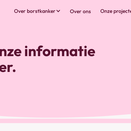
Over borstkanker
Onze project
Over ons
 onze informatie
er.