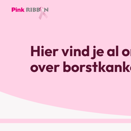
Pink
ribbon
logo
Hier vind je al
-
link
over borstkank
naar
homepage