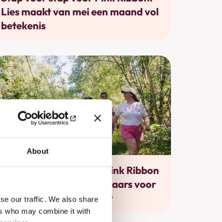
Lies maakt van mei een maand vol
betekenis
About
Bewegen
Vierde editie Walk for Pink Ribbon
verzamelt 2.436 wandelaars voor
strijd tegen borstkanker
se our traffic. We also share
ers who may combine it with