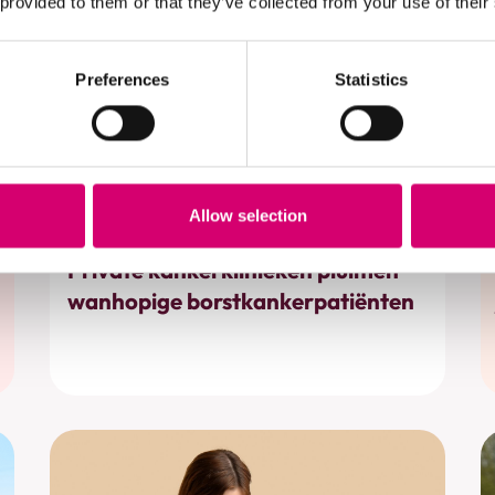
 provided to them or that they’ve collected from your use of their
Preferences
Statistics
Allow selection
Behandelingen
Private kankerklinieken pluimen
wanhopige borstkankerpatiënten