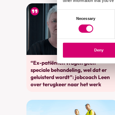
other information that you’ve
Consent
Necessary
Selection
Deny
Werkhervatting
“Ex-patiënten vragen geen
speciale behandeling, wel dat er
geluisterd wordt”: jobcoach Leen
over terugkeer naar het werk