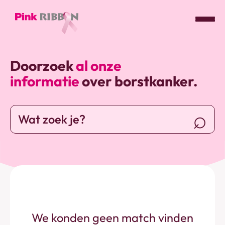
Pink
ribbon
Doorzoek
al onze
logo
informatie
over borstkanker.
-
link
naar
Doorzoek
homepage
de
website
We konden geen match vinden