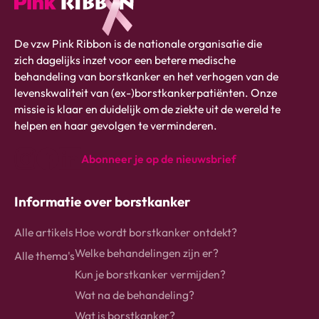
Pink
De vzw Pink Ribbon is de nationale organisatie die
ribbon
zich dagelijks inzet voor een betere medische
logo
behandeling van borstkanker en het verhogen van de
-
levenskwaliteit van (ex-)borstkankerpatiënten. Onze
link
missie is klaar en duidelijk om de ziekte uit de wereld te
naar
helpen en haar gevolgen te verminderen.
homepage
Abonneer je op de nieuwsbrief
instagram
Facebook
Linkedin
Informatie over borstkanker
Alle artikels
Hoe wordt borstkanker ontdekt?
Welke behandelingen zijn er?
Alle thema's
Kun je borstkanker vermijden?
Wat na de behandeling?
Wat is borstkanker?