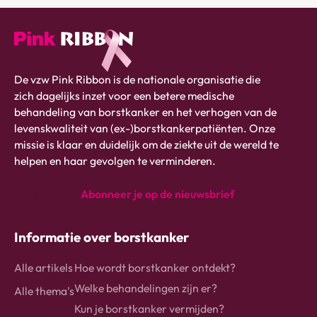
Pink
De vzw Pink Ribbon is de nationale organisatie die
ribbon
zich dagelijks inzet voor een betere medische
logo
behandeling van borstkanker en het verhogen van de
-
levenskwaliteit van (ex-)borstkankerpatiënten. Onze
link
missie is klaar en duidelijk om de ziekte uit de wereld te
naar
helpen en haar gevolgen te verminderen.
homepage
Abonneer je op de nieuwsbrief
instagram
Facebook
Linkedin
Informatie over borstkanker
Alle artikels
Hoe wordt borstkanker ontdekt?
Welke behandelingen zijn er?
Alle thema's
Kun je borstkanker vermijden?