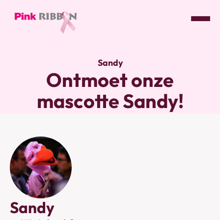
Pink
ribbon
Sandy
logo
Ontmoet onze
-
link
mascotte Sandy!
naar
homepage
Sandy