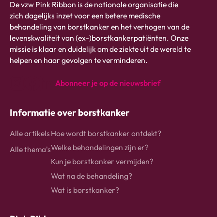
Pink
De vzw Pink Ribbon is de nationale organisatie die
ribbon
zich dagelijks inzet voor een betere medische
logo
behandeling van borstkanker en het verhogen van de
-
levenskwaliteit van (ex-)borstkankerpatiënten. Onze
link
missie is klaar en duidelijk om de ziekte uit de wereld te
naar
helpen en haar gevolgen te verminderen.
homepage
Abonneer je op de nieuwsbrief
instagram
Facebook
Linkedin
Informatie over borstkanker
Alle artikels
Hoe wordt borstkanker ontdekt?
Welke behandelingen zijn er?
Alle thema's
Kun je borstkanker vermijden?
Wat na de behandeling?
Wat is borstkanker?