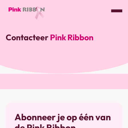
Pink
ribbon
Contacteer
Pink Ribbon
logo
-
link
naar
homepage
Abonneer je op één van
de Pink Ribbon