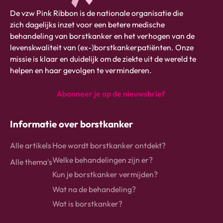
Pink
De vzw Pink Ribbon is de nationale organisatie die
ribbon
zich dagelijks inzet voor een betere medische
logo
behandeling van borstkanker en het verhogen van de
-
levenskwaliteit van (ex-)borstkankerpatiënten. Onze
link
missie is klaar en duidelijk om de ziekte uit de wereld te
naar
helpen en haar gevolgen te verminderen.
homepage
Abonneer je op de nieuwsbrief
instagram
Facebook
Linkedin
Informatie over borstkanker
Alle artikels
Hoe wordt borstkanker ontdekt?
Welke behandelingen zijn er?
Alle thema's
Kun je borstkanker vermijden?
Wat na de behandeling?
Wat is borstkanker?