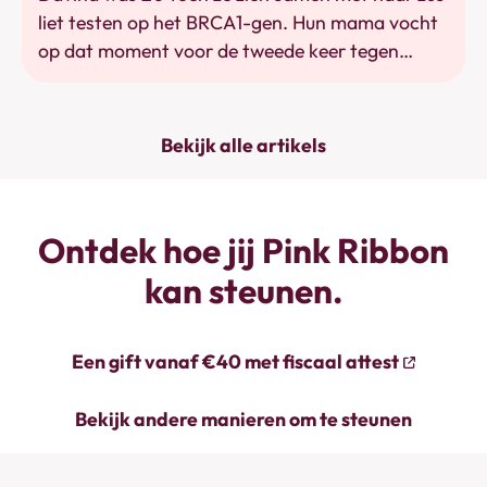
liet testen op het BRCA1-gen. Hun mama vocht
op dat moment voor de tweede keer tegen
borstkanker. Een jaar later onderging ze zelf een
preventieve dubbele mastectomie. Davina
vertelt moedig haar verhaal in een blogartikel
Bekijk alle artikels
uit 2018: "Het is niet makkelijk geweest en er
staat mij nog wat te wachten, maar ik probeer
het allemaal zo positief mogelijk te bekijken."
Ontdek hoe jij Pink Ribbon
kan steunen.
Een gift vanaf €40 met fiscaal attest
Bekijk andere manieren om te steunen