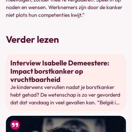
noden en wensen. Werknemers zijn door de kanker
niet plots hun competenties kwijt.”
Verder lezen
Kinderwens
Interview Isabelle Demeestere:
Impact borstkanker op
vruchtbaarheid
Je kinderwens vervullen nadat je borstkanker
hebt gehad? De wetenschap is zo ver gevorderd
dat dat vandaag in veel gevallen kan. “België is
een topland op het vlak van
fertiliteitsbehandelingen”, stelt Isabelle
Demeestere, topexperte inzake kanker en