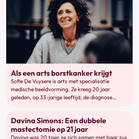
vruchtbaarheid.
Bewegen
Als een arts borstkanker krijgt
Sofie De Vuysere is arts met specialisatie
medische beeldvorming. Ze kreeg 20 jaar
geleden, op 33-jarige leeftijd, de diagnose
borstkanker. In haar boek ‘In eigen boezem’
beschrijft ze hoe zij de rollercoaster beleefde en
Mastectomie
Davina Simons: Een dubbele
overleefde, hoe de geneeskunde in die jaren
mastectomie op 21 jaar
veranderde en wat yoga kan betekenen.
Davina was 20 toen ze zich samen met haar zus