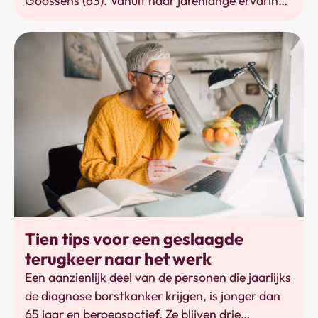
Goossens (63). Vanuit haar jarenlange ervaring
als coach, in HR én haar eigen kankertraject
begeleidt ze vandaag mensen die na kanker
opnieuw hun weg zoeken richting werk en leven.
Werkhervatting
Tien tips voor een geslaagde
terugkeer naar het werk
Een aanzienlijk deel van de personen die jaarlijks
de diagnose borstkanker krijgen, is jonger dan
65 jaar en beroepsactief. Ze blijven drie