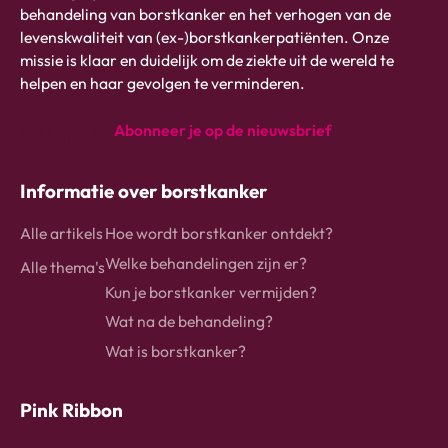
logo
behandeling van borstkanker en het verhogen van de
-
levenskwaliteit van (ex-)borstkankerpatiënten. Onze
link
missie is klaar en duidelijk om de ziekte uit de wereld te
naar
helpen en haar gevolgen te verminderen.
homepage
Abonneer je op de nieuwsbrief
instagram
Facebook
Linkedin
Informatie over borstkanker
Alle artikels
Hoe wordt borstkanker ontdekt?
Welke behandelingen zijn er?
Alle thema's
Kun je borstkanker vermijden?
Wat na de behandeling?
Wat is borstkanker?
Pink Ribbon