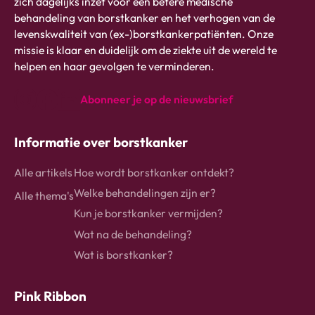
ribbon
zich dagelijks inzet voor een betere medische
logo
behandeling van borstkanker en het verhogen van de
-
levenskwaliteit van (ex-)borstkankerpatiënten. Onze
link
missie is klaar en duidelijk om de ziekte uit de wereld te
naar
helpen en haar gevolgen te verminderen.
homepage
Abonneer je op de nieuwsbrief
instagram
Facebook
Linkedin
Informatie over borstkanker
Alle artikels
Hoe wordt borstkanker ontdekt?
Welke behandelingen zijn er?
Alle thema's
Kun je borstkanker vermijden?
Wat na de behandeling?
Wat is borstkanker?
Pink Ribbon