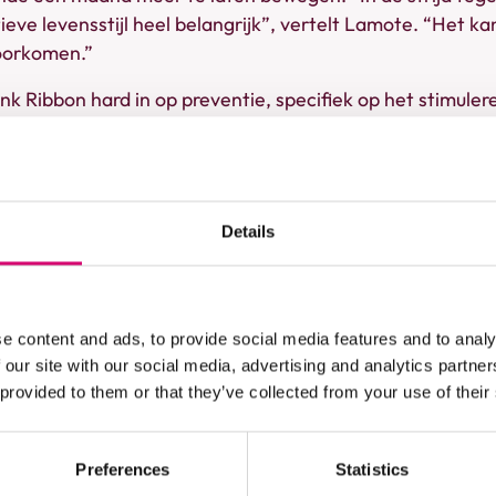
ve levensstijl heel belangrijk”, vertelt Lamote. “Het kan
oorkomen.”
nk Ribbon hard in op preventie, specifiek op het stimule
s organiseert de vzw ook fysieke wandelevenementen, 
Pinkstermaandag (die dit jaar op 25 mei valt).
stappers
Details
provincie Antwerpen werden er heel wat kilometers gewan
i en oktober, namen
10.779 mensen
deel aan De Roze Mars
estapt, goed voor 44 toertjes rond de aardbol.
e content and ads, to provide social media features and to analy
el van dit project is om meer te bewegen, worden er o
 our site with our social media, advertising and analytics partn
deelnemer kan zich via het online platform laten sponso
 provided to them or that they’ve collected from your use of their
r liefst
248.919 euro
ingezameld. Dit bedrag wordt volled
Ribbon, die werken op niveau van preventie, vroegtijdige
 aan patiënten.
Preferences
Statistics