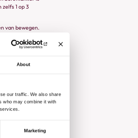
 zelfs 1 op 3
ren van bewegen.
waaronder de Walk
About
deld. Over de twee
. Zo werd er 1,8
se our traffic. We also share
ok fondsen mee
ers who may combine it with
ren. Op deze
 services.
ig ingezet voor de
 opsporing en
Marketing