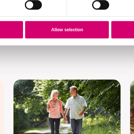
van De Roze Mars gaat door van 1 tot en met 31 mei 2026
ebruari
via
www.derozemars.be
Allow selection