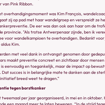
r van Pink Ribbon.
t overhandigingsmoment was Kim François, wandelcoach
aat zij op pad met haar wandelgroep en verspreidt ze h
nkerpreventie. De eer was dan ook aan haar om de trofee
 provincie. "Als trotse Antwerpenaar zijnde, ben ik ver
fee voor wandelkampioen te overhandigen. Bedankt voor j
 aldus Kim.
 werden met veel dank in ontvangst genomen door gedeput
ars maakt preventie concreet en zichtbaar door mensen 
is eenvoudig en toegankelijk, maar de impact op bewus
. Dat succes is in belangrijke mate te danken aan de ster
 initiatief breed weet te dragen.”
entie tegen borstkanker
tweemaal per jaar georganiseerd, in mei en in oktober. H
e een maand meer te laten bewegen. “In de strijd tege