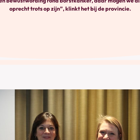
en bewustwording rond borstkanker, daar mogen we al
oprecht trots op zijn”, klinkt het bij de provincie.