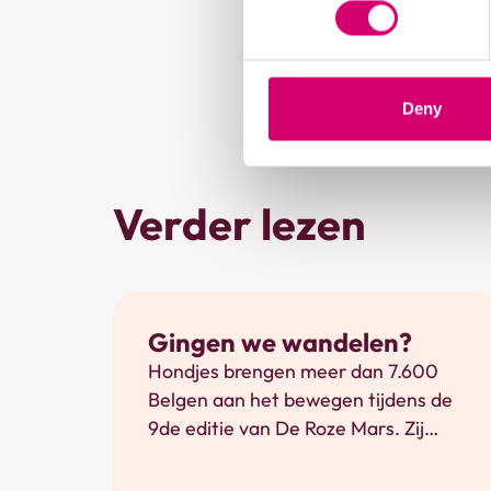
De volgende editie 
vanaf
dinsdag 17 f
Deny
Verder lezen
Preventie
Gingen we wandelen?
Hondjes brengen meer dan 7.600
Belgen aan het bewegen tijdens de
9de editie van De Roze Mars. Zij
liepen samen 35 keer de wereld
rond, ondanks de vele regen.