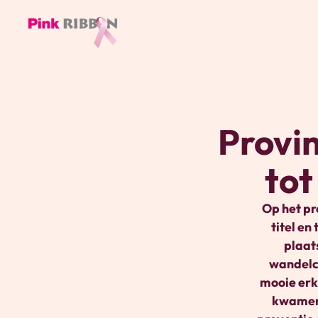
Pink
ribbon
logo
-
Provi
link
naar
to
homepage
Op het pr
titel e
plaat
wandelch
mooie erk
kwamen 