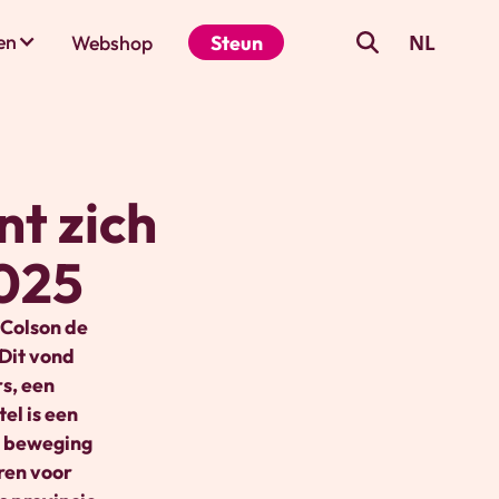
NL
en
Webshop
Steun
t zich
025
 Colson de
Dit vond
s, een
el is een
n beweging
ren voor