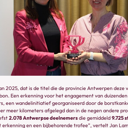
 2025, dat is de titel die de provincie Antwerpen deze 
bbon. Een erkenning voor het engagement van duizende
s, een wandelinitiatief georganiseerd door de borstkanke
r meer kilometers afgelegd dan in de negen andere provi
efst
2.078 Antwerpse deelnemers
die gemiddeld
9.725 
t erkenning en een bijbehorende trofee”, vertelt Jan Lam