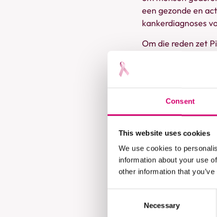
een gezonde en actie
kankerdiagnoses v
Om die reden zet Pi
Naast De Roze Mar
for Pink Ribbon op 
2025 telde 10.779 
Consent
Niet alleen in de 
edities heen, in me
miljoen kilometer g
This website uses cookies
We use cookies to personalis
Hoewel het hoofddo
information about your use of
ingezameld. Iedere 
other information that you’ve
manier werd er maa
projecten van Pink 
Consent
psychosociale zorg
Necessary
Selection