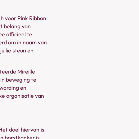
 voor Pink Ribbon.
et belang van
 officieel te
eerd om in naam van
ullie steun en
eerde Mireille
in beweging te
twording en
ke organisatie van
et doel hiervan is
n borstkanker is