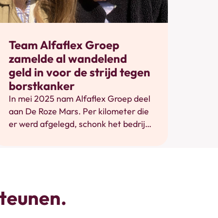
Bewegen
Team Alfaflex Groep
zamelde al wandelend
geld in voor de strijd tegen
borstkanker
In mei 2025 nam Alfaflex Groep deel
aan De Roze Mars. Per kilometer die
er werd afgelegd, schonk het bedrijf
een bijdrage aan Pink Ribbon. Zo
werd er in totaal maar liefst €736,10
ingezameld.
steunen.