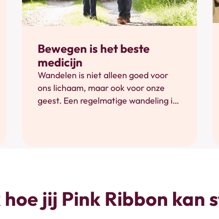
Bewustwording
Bewegen is het beste
medicijn
Wandelen is niet alleen goed voor
ons lichaam, maar ook voor onze
geest. Een regelmatige wandeling in
de frisse buitenlucht helpt ons om de
dag goed door te komen. En wist je
dat wandelen je kans op borstkanker
én je kans op herval na borstkanker
verkleint?
hoe jij Pink Ribbon kan 