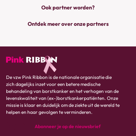
Ook partner worden?
Ontdek meer over onze partners
Pink
De vzw Pink Ribbon is de nationale organisatie die
ribbon
zich dagelijks inzet voor een betere medische
logo
behandeling van borstkanker en het verhogen van de
-
levenskwaliteit van (ex-)borstkankerpatiënten. Onze
link
missie is klaar en duidelijk om de ziekte uit de wereld te
naar
helpen en haar gevolgen te verminderen.
homepage
Abonneer je op de nieuwsbrief
instagram
Facebook
Linkedin