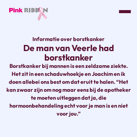
Pink
ribbon
Informatie over borstkanker
logo
De man van Veerle had
-
borstkanker
link
naar
Borstkanker bij mannen is een zeldzame ziekte.
homepage
Het zit in een schaduwhoekje en Joachim en ik
doen allebei ons best om dat eruit te halen. “Het
kan zwaar zijn om nog maar eens bij de apotheker
te moeten uitleggen dat ja, die
hormoonbehandeling echt voor je man is en niet
voor jou.”