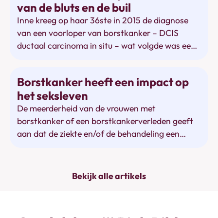
van de bluts en de buil
borstkanker. Zij slikken beter geen
Inne kreeg op haar 36ste in 2015 de diagnose
kurkumasupplementen.
van een voorloper van borstkanker – DCIS
ductaal carcinoma in situ – wat volgde was een
traject met een borstamputatie en
antihormoonmedicatie. De
Relaties
Borstkanker heeft een impact op
antihormoontherapie werd voorgeschreven,
het seksleven
omdat de tumor hormoongevoelig was. Vijf jaar
De meerderheid van de vrouwen met
lang moest Inne één pilletje per dag slikken. Nu
borstkanker of een borstkankerverleden geeft
het einde van die therapie reeds 1,5 jaar voorbij
aan dat de ziekte en/of de behandeling een
is, doet Inne haar persoonlijke verhaal over haar
impact heeft op het seksleven. Dat blijkt uit een
behandeling en de effecten van de
rondvraag van Pink Ribbon.
antihormoontherapie. Inne beseft dat de
medicatie haar kansen voor de toekomst
Bekijk alle artikels
gemaximaliseerd heeft en noemt de
behandeling nog steeds het verhaal van ‘de
bluts en de buil’.