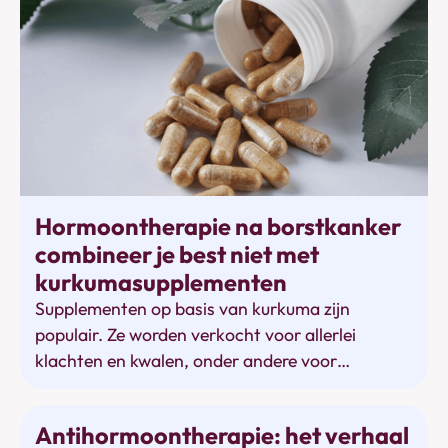
Hormoontherapie
Hormoontherapie na borstkanker
combineer je best niet met
kurkumasupplementen
Supplementen op basis van kurkuma zijn
populair. Ze worden verkocht voor allerlei
klachten en kwalen, onder andere voor
gewrichtsklachten, en ook om kanker te
voorkomen. Toch zijn ze niet onschuldig, zeker
Antihormoontherapie
Antihormoontherapie: het verhaal
niet voor vrouwen met een hormoongevoelige