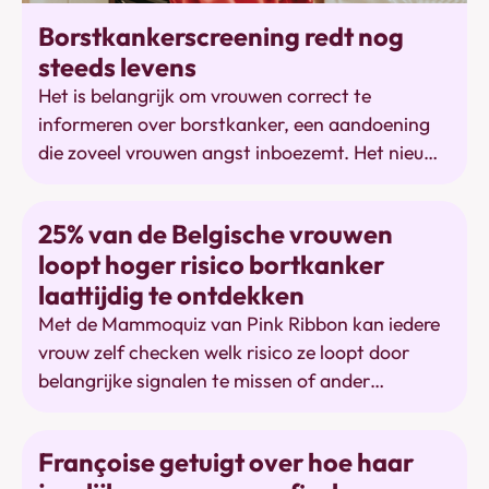
Bevolkingsonderzoek
Borstkankerscreening redt nog
steeds levens
Het is belangrijk om vrouwen correct te
informeren over borstkanker, een aandoening
die zoveel vrouwen angst inboezemt. Het nieuwe
rapport van het KCE wijst terecht op een aantal
beperkingen van borstkankerscreening, maar
Bewustwording
25% van de Belgische vrouwen
gebruikt oude cijfers die ze zelf als zwak bewijs
loopt hoger risico bortkanker
omschrijft. Laat vrouwen in alle rust een goed
laattijdig te ontdekken
geïnformeerde keuze maken op basis van sterke
evidence.
Met de Mammoquiz van Pink Ribbon kan iedere
vrouw zelf checken welk risico ze loopt door
belangrijke signalen te missen of ander
risicogedrag te vertonen.
Mammografie
Françoise getuigt over hoe haar