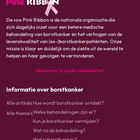
Pink
De vzw Pink Ribbon is de nationale organisatie die
ribbon
zich dagelijks inzet voor een betere medische
logo
behandeling van borstkanker en het verhogen van de
-
levenskwaliteit van (ex-)borstkankerpatiënten. Onze
link
missie is klaar en duidelijk om de ziekte uit de wereld te
naar
helpen en haar gevolgen te verminderen.
homepage
Abonneer je op de nieuwsbrief
instagram
Facebook
Linkedin
Informatie over borstkanker
Alle artikels
Hoe wordt borstkanker ontdekt?
Welke behandelingen zijn er?
Alle thema's
Kun je borstkanker vermijden?
Wat na de behandeling?
Wat is borstkanker?