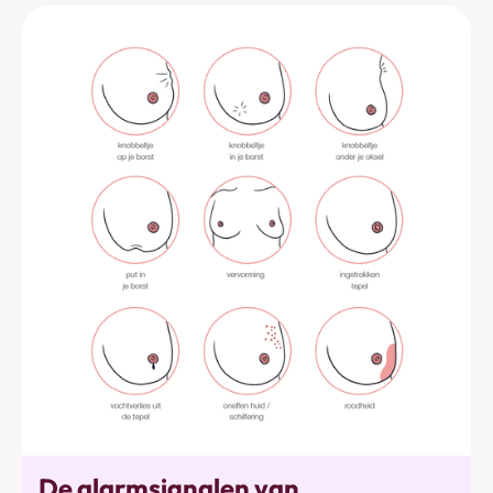
Alarmtekens
De alarmsignalen van