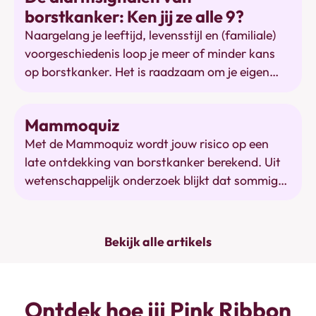
borstkanker: Ken jij ze alle 9?
Naargelang je leeftijd, levensstijl en (familiale)
voorgeschiedenis loop je meer of minder kans
op borstkanker. Het is raadzaam om je eigen
borsten goed te kennen. Kijk en voel regelmatig
aan je borsten. Zo merk je snel wanneer er iets
Mammoquiz
Mammoquiz
veranderd is. Veranderingen aan je borsten
Met de Mammoquiz wordt jouw risico op een
kunnen onschuldig zijn, maar kunnen je ook
late ontdekking van borstkanker berekend. Uit
waarschuwen voor borstkanker. Bespreek ze
wetenschappelijk onderzoek blijkt dat sommige
daarom met je arts. Daar wacht je het best niet
mensen meer risico lopen om borstkanker
te lang mee. Want hoe vroeger borstkanker
laattijdig te ontdekken.
ontdekt wordt, hoe groter de kans op een
minder ingrijpende behandeling en op genezing.
Bekijk alle artikels
Deze negen alarmsignalen zou iedereen moeten
kennen. Ken jij ze al?
Ontdek hoe jij Pink Ribbon