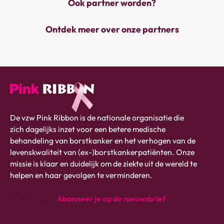
Ook partner worden?
Ontdek meer over onze partners
Pink
De vzw Pink Ribbon is de nationale organisatie die
ribbon
zich dagelijks inzet voor een betere medische
logo
behandeling van borstkanker en het verhogen van de
-
levenskwaliteit van (ex-)borstkankerpatiënten. Onze
link
missie is klaar en duidelijk om de ziekte uit de wereld te
naar
helpen en haar gevolgen te verminderen.
homepage
Abonneer je op de nieuwsbrief
instagram
Facebook
Linkedin