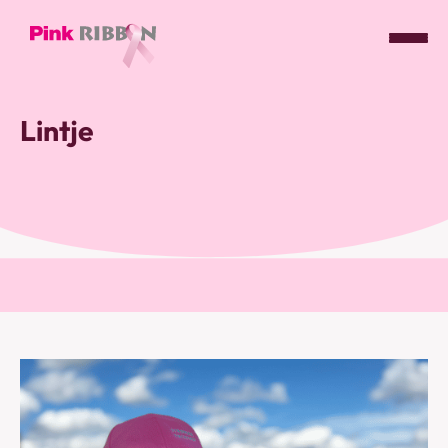
Pink
ribbon
Lintje
logo
-
link
naar
homepage