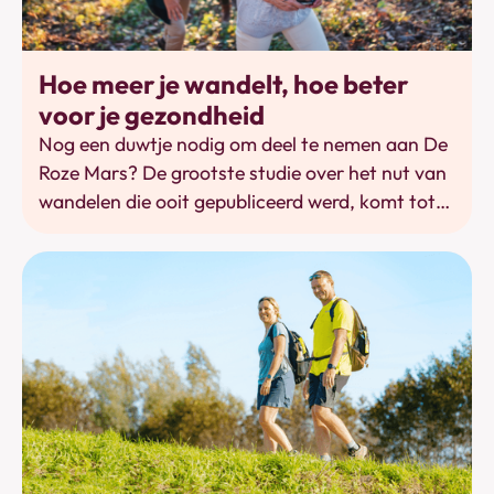
Bewegen
Hoe meer je wandelt, hoe beter
voor je gezondheid
Nog een duwtje nodig om deel te nemen aan De
Roze Mars? De grootste studie over het nut van
wandelen die ooit gepubliceerd werd, komt tot
de conclusie dat dat je per 500 tot 1.000 extra
stappen per dag, je gezondheid een boost geeft.
Vanaf meer dan 4.000 stappen is een voordeel
aantoonbaar en met 20.000 stappen heb je
nog steeds gezondheidsvoordelen.