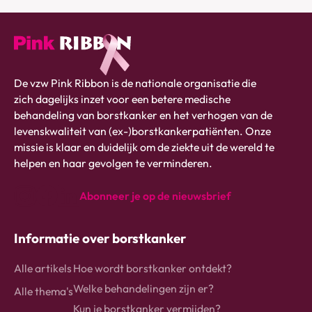
Pink
De vzw Pink Ribbon is de nationale organisatie die
ribbon
zich dagelijks inzet voor een betere medische
logo
behandeling van borstkanker en het verhogen van de
-
levenskwaliteit van (ex-)borstkankerpatiënten. Onze
link
missie is klaar en duidelijk om de ziekte uit de wereld te
naar
helpen en haar gevolgen te verminderen.
homepage
Abonneer je op de nieuwsbrief
instagram
Facebook
Linkedin
Informatie over borstkanker
Alle artikels
Hoe wordt borstkanker ontdekt?
Welke behandelingen zijn er?
Alle thema's
Kun je borstkanker vermijden?