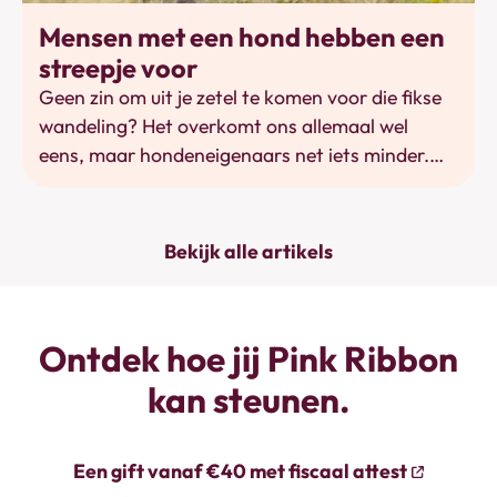
Vlaanderen vzw lijst enkele handige tips voor je
Bewegen
Mensen met een hond hebben een
op.
streepje voor
Geen zin om uit je zetel te komen voor die fikse
wandeling? Het overkomt ons allemaal wel
eens, maar hondeneigenaars net iets minder.
Mensen met een hond zetten tot 3.000 stappen
per dag meer, en daardoor zijn ze gemiddeld
gezonder.
Bekijk alle artikels
Ontdek hoe jij Pink Ribbon
kan steunen.
Een gift vanaf €40 met fiscaal attest