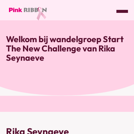
Pink
ribbon
Welkom bij wandelgroep Start
logo
The New Challenge van Rika
-
link
Seynaeve
naar
homepage
Rika Seynaeve