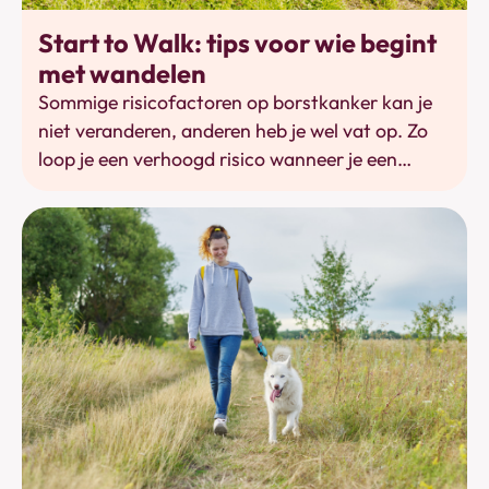
Bewegen
Start to Walk: tips voor wie begint
met wandelen
Sommige risicofactoren op borstkanker kan je
niet veranderen, anderen heb je wel vat op. Zo
loop je een verhoogd risico wanneer je een
‘zittend’ leven leidt en aan minder dan 150
minuten matige lichaamsbeweging per week
doet. En je hoeft heus geen marathon te lopen,
een dagelijkse stevige wandeling verlaagt niet
alleen je risico op borstkanker,
lichaamsbeweging versnelt ook je herstel én
vermindert het risico op herval. Wandelen is
bovendien een laagdrempelige sport die je quasi
overal kan uitoefenen. Toch zijn er enkele
belangrijke aandachtspunten voor beginnende
wandelaars. Wandelsportfederatie Wandelsport