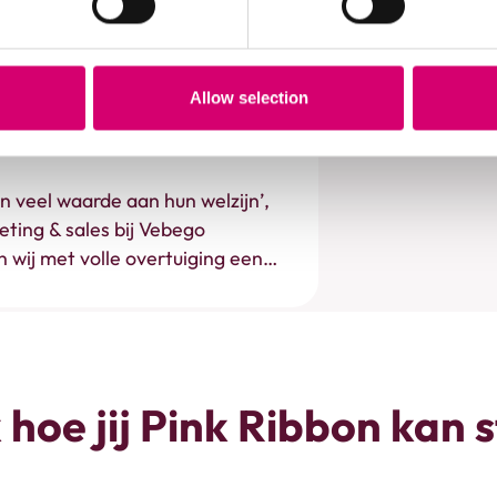
Allow selection
 nieuwe partner van
er bieden dan een mooie
 veel waarde aan hun welzijn’,
eting & sales bij Vebego
 wij met volle overtuiging een
hoe jij Pink Ribbon kan 