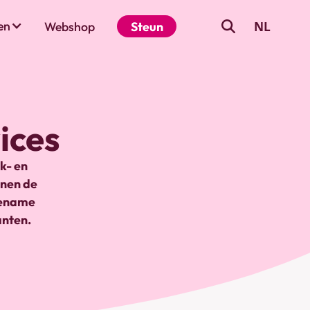
NL
en
Webshop
Steun
ices
k- en
nnen de
ngename
anten.