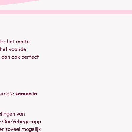
der het motto
het vaandel
t dan ook perfect
hema’s:
samen in
elingen van
j de OneVebego-app
r zoveel mogelijk