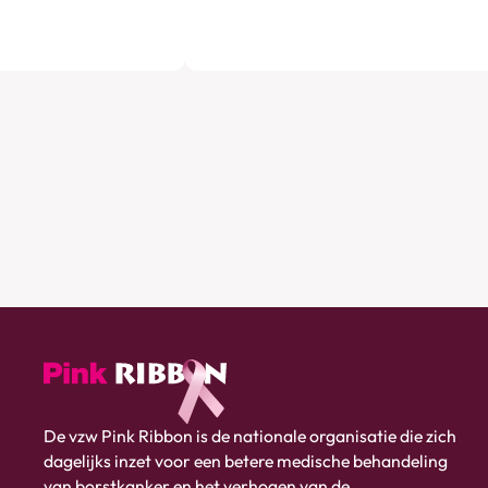
Pink
De vzw Pink Ribbon is de nationale organisatie die zich
ribbon
dagelijks inzet voor een betere medische behandeling
logo
van borstkanker en het verhogen van de