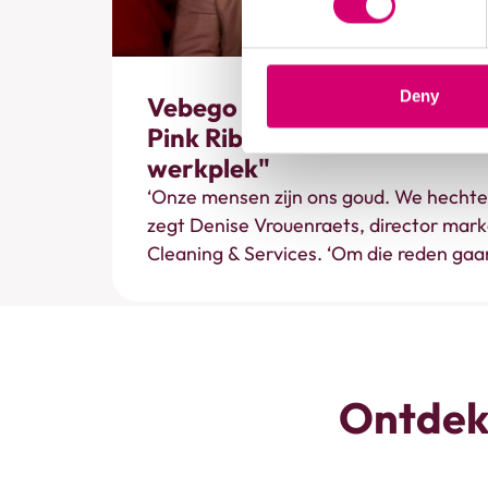
Acties & projecten
Deny
Vebego Cleaning & Services,
Pink Ribbon: "Wij willen me
werkplek"
‘Onze mensen zijn ons goud. We hechten
zegt Denise Vrouenraets, director mark
Cleaning & Services. ‘Om die reden gaan
partnership aan met Pink Ribbon.’
Ontdek 