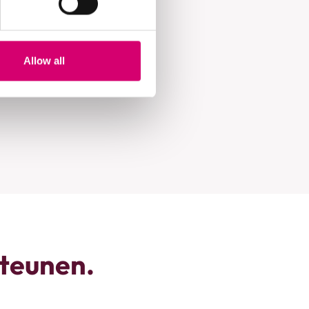
Allow all
steunen.