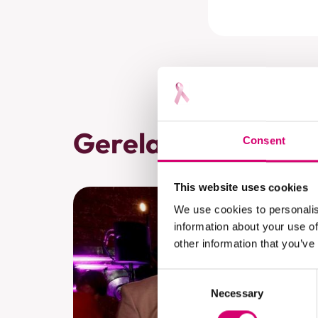
Gerelateerde artik
Consent
This website uses cookies
We use cookies to personalis
information about your use of
other information that you’ve
Consent
Necessary
Selection