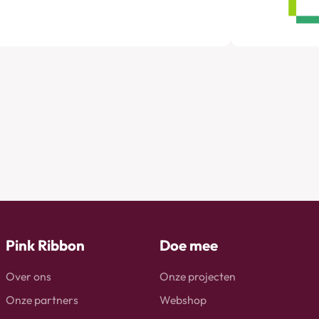
Pink Ribbon
Doe mee
Over ons
Onze projecten
Onze partners
Webshop