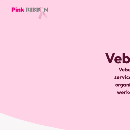
Pink
ribbon
logo
-
Veb
link
naar
homepage
Vebe
servic
organi
werko