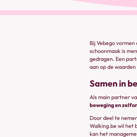
Bij Vebego vormen d
schoonmaak is mens
gedragen. Een partn
aan op de waarden 
Samen in b
Als main partner va
beweging en zelfo
Door deel te nemen
Walking.be wil het 
kan het management