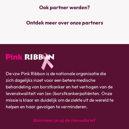
Ook partner worden?
Ontdek meer over onze partners
Pink
De vzw Pink Ribbon is de nationale organisatie die
ribbon
zich dagelijks inzet voor een betere medische
logo
behandeling van borstkanker en het verhogen van de
-
levenskwaliteit van (ex-)borstkankerpatiënten. Onze
link
missie is klaar en duidelijk om de ziekte uit de wereld te
naar
helpen en haar gevolgen te verminderen.
homepage
Abonneer je op de nieuwsbrief
instagram
Facebook
Linkedin