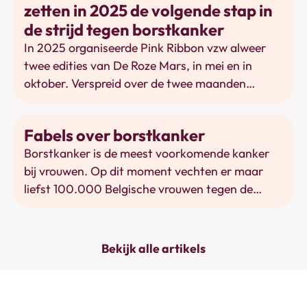
zetten in 2025 de volgende stap in
de strijd tegen borstkanker
In 2025 organiseerde Pink Ribbon vzw alweer
twee edities van De Roze Mars, in mei en in
oktober. Verspreid over de twee maanden
namen hier maar liefst 10.779 deelnemers aan
deel en zamelden zij samen € 248.919 in voor de
Preventie
Fabels over borstkanker
strijd tegen borstkanker.
Borstkanker is de meest voorkomende kanker
bij vrouwen. Op dit moment vechten er maar
liefst 100.000 Belgische vrouwen tegen de
ziekte. In hun strijd krijgen ze te maken met heel
wat informatie uit verschillende bronnen,
waardoor het ontstaan van misverstanden
Bekijk alle artikels
onvermijdelijk is.