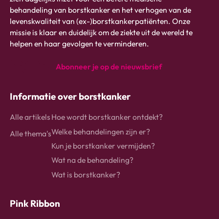
logo
behandeling van borstkanker en het verhogen van de
-
levenskwaliteit van (ex-)borstkankerpatiënten. Onze
link
missie is klaar en duidelijk om de ziekte uit de wereld te
naar
helpen en haar gevolgen te verminderen.
homepage
Abonneer je op de nieuwsbrief
instagram
Facebook
Linkedin
Informatie over borstkanker
Alle artikels
Hoe wordt borstkanker ontdekt?
Welke behandelingen zijn er?
Alle thema's
Kun je borstkanker vermijden?
Wat na de behandeling?
Wat is borstkanker?
Pink Ribbon