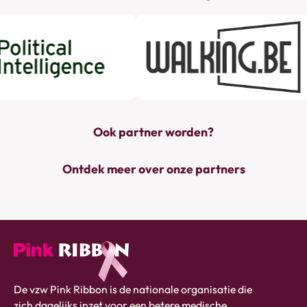
Ook partner worden?
Ontdek meer over onze partners
Pink
De vzw Pink Ribbon is de nationale organisatie die
ribbon
zich dagelijks inzet voor een betere medische