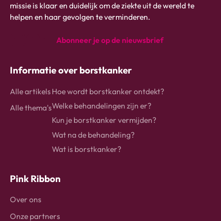
link
missie is klaar en duidelijk om de ziekte uit de wereld te
naar
helpen en haar gevolgen te verminderen.
homepage
Abonneer je op de nieuwsbrief
instagram
Facebook
Linkedin
Informatie over borstkanker
Alle artikels
Hoe wordt borstkanker ontdekt?
Welke behandelingen zijn er?
Alle thema's
Kun je borstkanker vermijden?
Wat na de behandeling?
Wat is borstkanker?
Pink Ribbon
Over ons
Onze partners