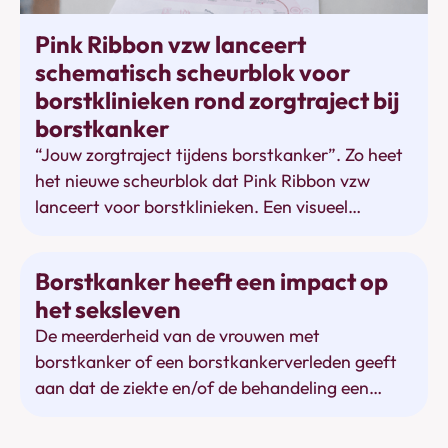
Behandelingen
Pink Ribbon vzw lanceert
schematisch scheurblok voor
borstklinieken rond zorgtraject bij
borstkanker
“Jouw zorgtraject tijdens borstkanker”. Zo heet
het nieuwe scheurblok dat Pink Ribbon vzw
lanceert voor borstklinieken. Een visueel
stappenplan helpt zo arts en patiënt om het
behandeltraject overzichtelijk te maken en te
Relaties
Borstkanker heeft een impact op
personaliseren waar nodig met aantekeningen.
het seksleven
Vanaf deze week gaan ze in gebruik.
De meerderheid van de vrouwen met
borstkanker of een borstkankerverleden geeft
aan dat de ziekte en/of de behandeling een
impact heeft op het seksleven. Dat blijkt uit een
rondvraag van Pink Ribbon.