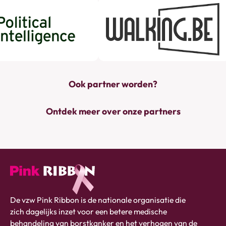
Ook partner worden?
Ontdek meer over onze partners
Pink
De vzw Pink Ribbon is de nationale organisatie die
ribbon
zich dagelijks inzet voor een betere medische
logo
behandeling van borstkanker en het verhogen van de