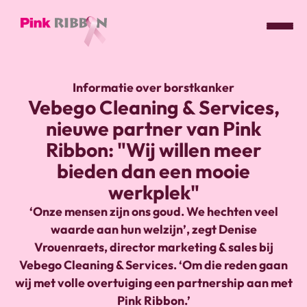
Pink
ribbon
Informatie over borstkanker
logo
Vebego Cleaning & Services,
-
nieuwe partner van Pink
link
naar
Ribbon: "Wij willen meer
homepage
bieden dan een mooie
werkplek"
‘Onze mensen zijn ons goud. We hechten veel
waarde aan hun welzijn’, zegt Denise
Vrouenraets, director marketing & sales bij
Vebego Cleaning & Services. ‘Om die reden gaan
wij met volle overtuiging een partnership aan met
Pink Ribbon.’