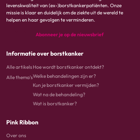
-
levenskwaliteit van (ex-)borstkankerpatiënten. Onze
link
missie is klaar en duidelijk om de ziekte uit de wereld te
naar
helpen en haar gevolgen te verminderen.
homepage
Abonneer je op de nieuwsbrief
instagram
Facebook
Linkedin
Informatie over borstkanker
Alle artikels
Hoe wordt borstkanker ontdekt?
Welke behandelingen zijn er?
Alle thema's
Kun je borstkanker vermijden?
Wat na de behandeling?
Wat is borstkanker?
Pink Ribbon
Over ons