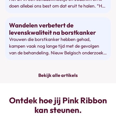
doen allebei ons best om dat eruit te halen. “Het
kan zwaar zijn om nog maar eens bij de
apotheker te moeten uitleggen dat ja, die
Bewegen
Wandelen verbetert de
hormoonbehandeling echt voor je man is en niet
levenskwaliteit na borstkanker
voor jou.”
Vrouwen die borstkanker hebben gehad,
kampen vaak nog lange tijd met de gevolgen
van de behandeling. Nieuw Belgisch onderzoek
toont dat regelmatig bewegen en mindfulness
hun levenskwaliteit verbetert.
Bekijk alle artikels
Ontdek hoe jij Pink Ribbon
kan steunen.