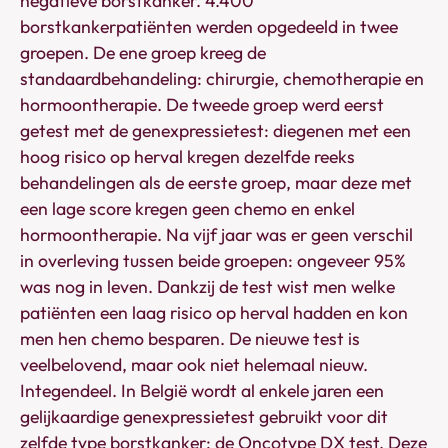
negatieve borstkanker. 4.400
borstkankerpatiënten werden opgedeeld in twee
groepen. De ene groep kreeg de
standaardbehandeling: chirurgie, chemotherapie en
hormoontherapie. De tweede groep werd eerst
getest met de genexpressietest: diegenen met een
hoog risico op herval kregen dezelfde reeks
behandelingen als de eerste groep, maar deze met
een lage score kregen geen chemo en enkel
hormoontherapie. Na vijf jaar was er geen verschil
in overleving tussen beide groepen: ongeveer 95%
was nog in leven. Dankzij de test wist men welke
patiënten een laag risico op herval hadden en kon
men hen chemo besparen. De nieuwe test is
veelbelovend, maar ook niet helemaal nieuw.
Integendeel. In België wordt al enkele jaren een
gelijkaardige genexpressietest gebruikt voor dit
zelfde type borstkanker: de Oncotype DX test. Deze